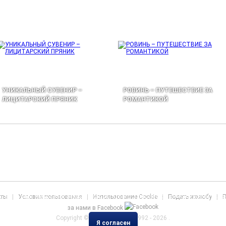
УНИКАЛЬНЫЙ СУВЕНИР –
РОВИНЬ – ПУТЕШЕСТВИЕ ЗА
ЛИЦИТАРСКИЙ ПРЯНИК
РОМАНТИКОЙ
учшего пользовательского опыта, функциональности и рекламных объявлений. 
ть веб-сайт www.destinationadriatic.com, Вы соглашаетесь с настоящими усл
кты
|
Условия пользования
|
Использование Cookie
|
Подать жалобу
|
П
за нами в Facebook
Copyright ©
Atlantis Travel
, 1992 - 2026 .
Я согласен