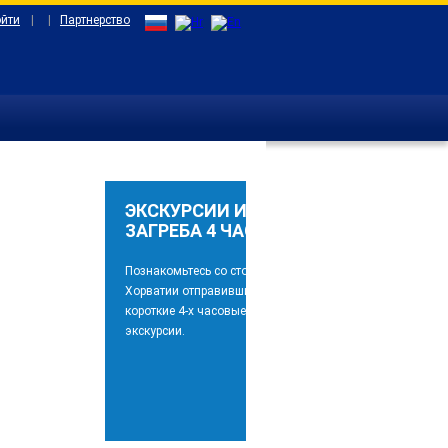
ойти
|
|
Партнерство
ЭКСКУРСИИ ИЗ
ЗАГРЕБА 4 ЧАСА
Познакомьтесь со столицей
Хорватии отправившись на
короткие 4-х часовые
экскурсии.