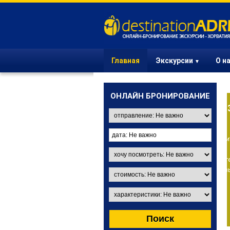
Главная
Экскурсии
О н
▼
ОНЛАЙН БРОНИРОВАНИЕ
ЭКСКУРСИИ ИЗ
ЗАГРЕБА
Вы в Загребе? Выберите
одну из интересных
экскурсий и порадуйте
своих друзей и деловых
партнеров.