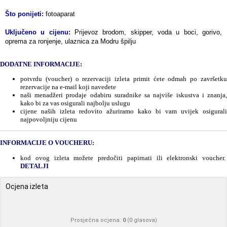
Što ponijeti:
fotoaparat
Uključeno u cijenu:
Prijevoz brodom, skipper, voda u boci, gorivo,
oprema za ronjenje, ulaznica za Modru špilju
DODATNE INFORMACIJE:
potvrdu (voucher) o rezervaciji izleta primit ćete odmah po završetku
rezervacije na e-mail koji navedete
naši menadžeri prodaje odabiru suradnike sa najviše iskustva i znanja,
kako bi za vas osigurali najbolju uslugu
cijene naših izleta redovito ažuriramo kako bi vam uvijek osigurali
najpovoljniju cijenu
INFORMACIJE O VOUCHERU:
kod ovog izleta možete predočiti papirnati ili elektronski voucher.
DETALJI
Ocjena izleta
Prosječna ocjena:
0
(
0
glasova)