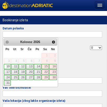
Bookiranje izleta
Datum polaska
Putnici
Kolovoz
2026
Odrasli
Po
Ut
Sr
Če
Pe
Su
Ne
1
2
Djeca
3
4
5
6
7
8
9
Bebe
10
11
12
13
14
15
16
17
18
19
20
21
22
23
Vaša e-mail adresa
24
25
26
27
28
29
30
31
Vaš telefon/mobitel
Vaša lokacija (zbog lakše organizacije izleta)