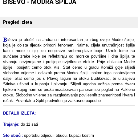
BIŠEVO - MODRA ŠPILJA
Pregled izleta
B
iševo je otočić na Jadranu i interesantan je zbog svoje Modre špilje,
koja je doista
rijedak prirodni fenomen. Naime, cijela unutrašnjost špilje
kao i more u njoj su neopisive srebrno-plave boje. Uzrok tome su
sunčane zrake koje se reflektiraju od morske površine i dna špilja te
stvaraju nevjerojatne i prelijepe svjetlosne efekte. Prije obilaska Modre
špilje posjetit ćemo otok Vis. Stat ćemo u gradu Komiži gdje slijedi
slobodno vrijeme i odlazak prema Modroj špilji, nakon toga nastavljamo
dalje. Stat ćemo još u Plavoj laguni na otoku Budikovac, te u zaljevu
Stiniva uživati u kupanju i plivanju. Slijedi ugodna vožnja prema Hvaru
tijekom kojeg nam se pruža nezaboravan panoramski pogled na Paklene
otoke. Slobodno vrijeme za razgledavanje povijesnih znamenitosti Hvara i
ručak. Povratak u Split predviđen je za kasno popodne.
DETALJI IZLETA:
Trajanje:
do 11 sati
Što obući:
sportsku odjeću i obuću, kupaći kostim