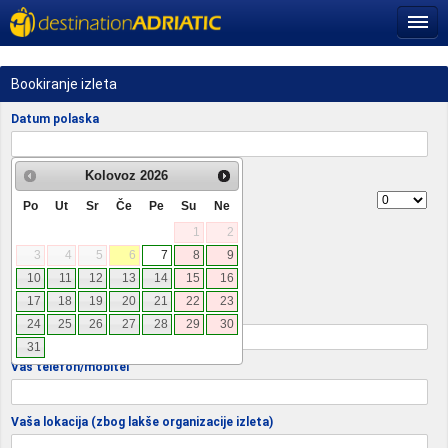
Bookiranje izleta
Datum polaska
Putnici
Kolovoz
2026
Odrasli
Po
Ut
Sr
Če
Pe
Su
Ne
1
2
Djeca
3
4
5
6
7
8
9
Bebe
10
11
12
13
14
15
16
17
18
19
20
21
22
23
Vaša e-mail adresa
24
25
26
27
28
29
30
31
Vaš telefon/mobitel
Vaša lokacija (zbog lakše organizacije izleta)