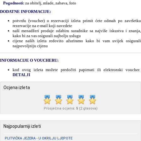
Pogodnosti:
za obitelj, mlade, zabava, foto
DODATNE INFORMACIJE:
potvrdu (voucher) o rezervaciji izleta primit ćete odmah po završetku
rezervacije na e-mail koji navedete
naši menadžeri prodaje odabiru suradnike sa najviše iskustva i znanja,
kako bi za vas osigurali najbolju uslugu
cijene naših izleta redovito ažuriramo kako bi vam uvijek osigurali
najpovoljniju cijenu
INFORMACIJE O VOUCHERU:
kod ovog izleta možete predočiti papirnati ili elektronski voucher.
DETALJI
Ocjena izleta
Prosječna ocjena:
5
(
2
glasova)
Najpopularniji izleti
PLITVIČKA JEZERA - U OKRILJU LJEPOTE