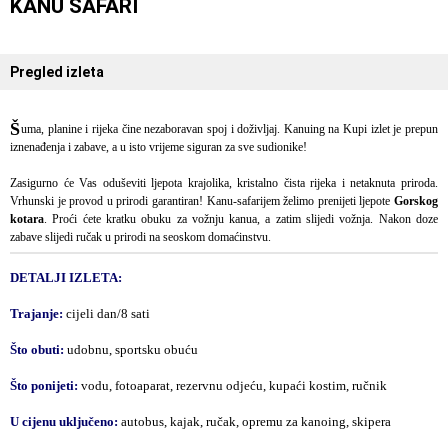
KANU SAFARI
Pregled izleta
Š
uma, planine i rijeka čine nezaboravan spoj i doživljaj. Kanuing na Kupi izlet je prepun
iznenađenja i zabave, a u isto vrijeme siguran za sve sudionike!
Zasigurno će Vas oduševiti ljepota krajolika, kristalno čista rijeka i netaknuta priroda.
Vrhunski je provod u prirodi garantiran! Kanu-safarijem želimo prenijeti ljepote
Gorskog
kotara
. Proći ćete kratku obuku za vožnju kanua, a zatim slijedi vožnja. Nakon doze
zabave slijedi ručak u prirodi na seoskom domaćinstvu.
DETALJI IZLETA:
Trajanje:
cijeli dan/8 sati
Što obuti:
udobnu, sportsku obuću
Što ponijeti:
vodu, fotoaparat, rezervnu odjeću, kupaći kostim, ručnik
U cijenu uključeno:
autobus, kajak, ručak, opremu za kanoing, skipera