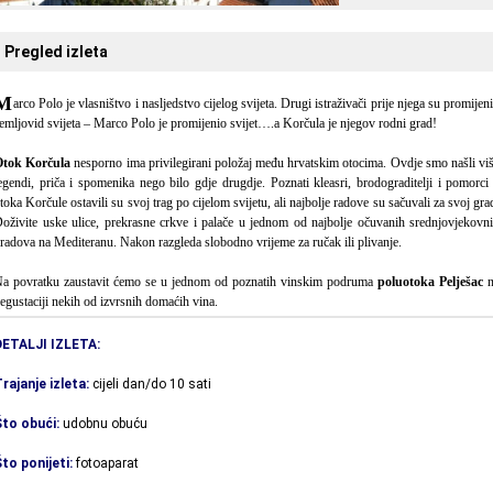
Pregled izleta
M
arco Polo je vlasništvo i nasljedstvo cijelog svijeta. Drugi istraživači prije njega su promijeni
emljovid svijeta – Marco Polo je promijenio svijet….a Korčula je njegov rodni grad!
Otok Korčula
nesporno ima privilegirani položaj među hrvatskim otocima. Ovdje smo našli vi
egendi, priča i spomenika nego bilo gdje drugdje. Poznati kleasri, brodograditelji i pomorci
toka Korčule ostavili su svoj trag po cijelom svijetu, ali najbolje radove su sačuvali za svoj gra
oživite uske ulice, prekrasne crkve i palače u jednom od najbolje očuvanih srednjovjekovn
radova na Mediteranu. Nakon razgleda slobodno vrijeme za ručak ili plivanje.
a povratku zaustavit ćemo se u jednom od poznatih vinskim podruma
poluotoka Pelješac
n
egustaciji nekih od izvrsnih domaćih vina.
DETALJI IZLETA:
rajanje izleta:
cijeli dan/do 10 sati
Što obući:
udobnu obuću
to ponijeti:
fotoaparat