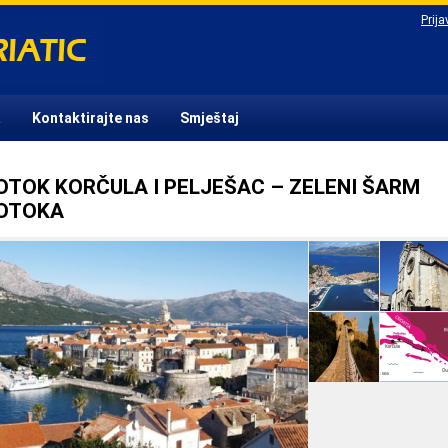
Prija
a
Kontaktirajte nas
Smještaj
OTOK KORČULA I PELJEŠAC – ZELENI ŠARM
OTOKA