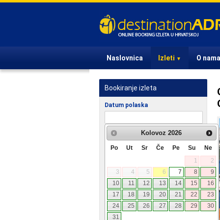
Naslovnica
Izleti
O nam
▼
Bookiranje izleta
Datum polaska
Putnici
Kolovoz
2026
Odrasli
Po
Ut
Sr
Če
Pe
Su
Ne
1
2
Djeca
3
4
5
6
7
8
9
Bebe
10
11
12
13
14
15
16
17
18
19
20
21
22
23
Vaša e-mail adresa
24
25
26
27
28
29
30
31