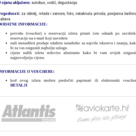
 cijenu uključeno:
autobus, vodič, degustacija
Pogodnosti:
za obitelj, mlade i seniore, foto, netaknuta priroda, povijesna baštin
zabava
DODATNE INFORMACIJE:
potvrdu (voucher) o rezervaciji izleta primit ćete odmah po završetk
rezervacije na e-mail koji navedete
naši menadžeri prodaje odabiru suradnike sa najviše iskustva i znanja, ka
bi za vas osigurali najbolju uslugu
cijene naših izleta redovito ažuriramo kako bi vam uvijek osigural
najpovoljniju cijenu
INFORMACIJE O VOUCHERU:
kod ovog izleta možete predočiti papirnati ili elektronski voucher
DETALJI