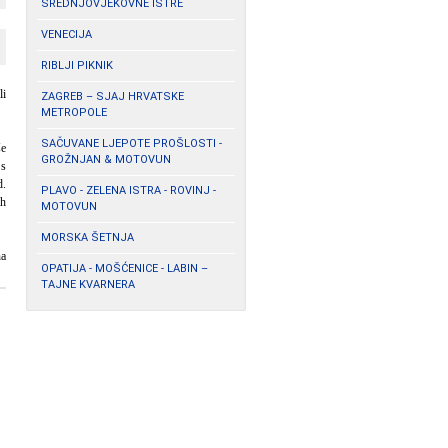
SREDNJOVJEKOVNE ISTRE
VENECIJA
RIBLJI PIKNIK
li
ZAGREB – SJAJ HRVATSKE
METROPOLE
SAČUVANE LJEPOTE PROŠLOSTI -
še
GROŽNJAN & MOTOVUN
 s
d.
PLAVO - ZELENA ISTRA - ROVINJ -
ih
MOTOVUN
MORSKA ŠETNJA
a
OPATIJA - MOŠĆENICE - LABIN –
TAJNE KVARNERA