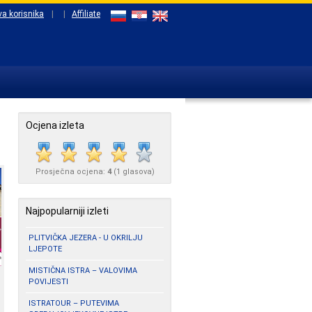
va korisnika
|
|
Affiliate
Ocjena izleta
Prosječna ocjena:
4
(
1
glasova)
Najpopularniji izleti
PLITVIČKA JEZERA - U OKRILJU
LJEPOTE
MISTIČNA ISTRA – VALOVIMA
POVIJESTI
ISTRATOUR – PUTEVIMA