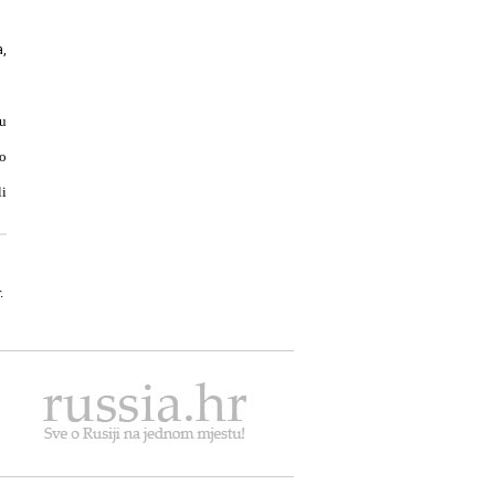
a,
u
ko
i
.