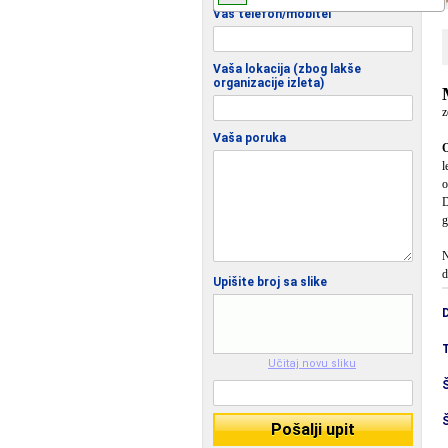
Vaš telefon/mobitel
Vaša lokacija (zbog lakše
organizacije izleta)
z
Vaša poruka
l
o
D
g
N
d
Upišite broj sa slike
T
Učitaj novu sliku
Š
Pošalji upit