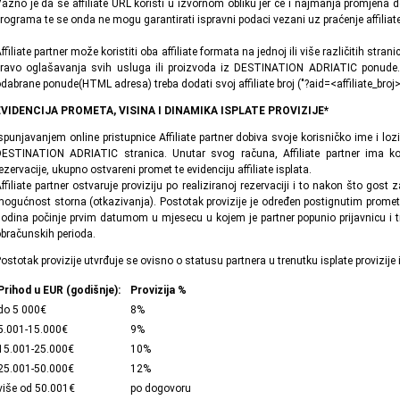
ažno je da se affiliate URL koristi u izvornom obliku jer će i najmanja promjena d
rograma te se onda ne mogu garantirati ispravni podaci vezani uz praćenje affiliate
ffiliate partner može koristiti oba affiliate formata na jednoj ili više različitih stra
ravo oglašavanja svih usluga ili proizvoda iz DESTINATION ADRIATIC ponude.
dabrane ponude(HTML adresa) treba dodati svoj affiliate broj ("?aid=<affiliate_broj>
EVIDENCIJA PROMETA, VISINA I DINAMIKA ISPLATE PROVIZIJE*
spunjavanjem online pristupnice Affiliate partner dobiva svoje korisničko ime i loz
ESTINATION ADRIATIC stranica. Unutar svog računa, Affiliate partner ima komp
ezervacije, ukupno ostvareni promet te evidenciju affiliate isplata.
ffiliate partner ostvaruje proviziju po realiziranoj rezervaciji i to nakon što gost 
ogućnost storna (otkazivanja). Postotak provizije je određen postignutim prome
odina počinje prvim datumom u mjesecu u kojem je partner popunio prijavnicu i tr
bračunskih perioda.
ostotak provizije utvrđuje se ovisno o statusu partnera u trenutku isplate provizije i
Prihod u EUR (godišnje):
Provizija %
do 5 000€
8%
5.001-15.000€
9%
15.001-25.000€
10%
25.001-50.000€
12%
više od 50.001€
po dogovoru