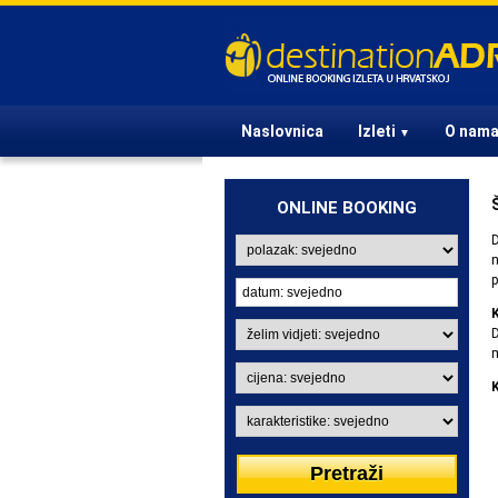
Naslovnica
Izleti
O nam
▼
ONLINE BOOKING
D
n
p
D
m