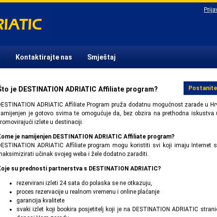
Prija
a
Kontaktirajte nas
Smještaj
Postanite 
Što je DESTINATION ADRIATIC Affiliate program?
ESTINATION ADRIATIC Affiliate Program pruža dodatnu mogućnost zarade u Hrv
amijenjen je gotovo svima te omogućuje da, bez obzira na prethodna iskustva u 
romovirajući izlete u destinaciji.
Kome je namijenjen DESTINATION ADRIATIC Affiliate program?
ESTINATION ADRIATIC Affiliate program mogu koristiti svi koji imaju Internet stra
aksimizirati učinak svojeg weba i žele dodatno zaraditi.
Koje su prednosti partnerstva s DESTINATION ADRIATIC?
rezervirani izleti 24 sata do polaska se ne otkazuju,
proces rezervacije u realnom vremenu i online plaćanje
garancija kvalitete
svaki izlet koji bookira posjetitelj koji je na DESTINATION ADRIATIC str