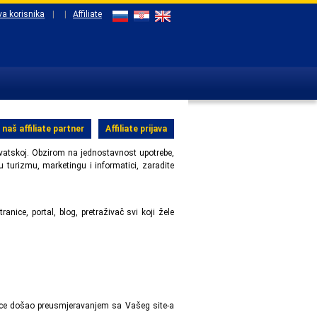
va korisnika
|
|
Affiliate
naš affiliate partner
Affiliate prijava
atskoj. Obzirom na jednostavnost upotrebe,
turizmu, marketingu i informatici, zaradite
nice, portal, blog, pretraživač svi koji žele
anice došao preusmjeravanjem sa Vašeg site-a