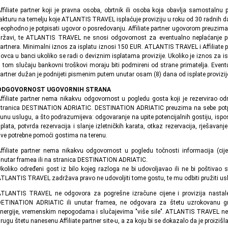
ffiliate partner koji je pravna osoba, obrtnik ili osoba koja obavlja samostalnu 
akturu na temelju koje ATLANTIS TRAVEL isplaćuje proviziju u roku od 30 radnih dan
eophodno je potpisati ugovor o posredovanju. Affiliate partner ugovorom preuzima
ržavi, te ATLANTIS TRAVEL ne snosi odgovornost za eventualno neplaćanje prip
artnera. Minimalni iznos za isplatu iznosi 150 EUR. ATLANTIS TRAVEL i Affiliate p
ovca u banci ukoliko se radi o deviznim isplatama provizije. Ukoliko je iznos za is
 tom slučaju bankovni troškovi moraju biti podmireni od strane primatelja. Eventua
artner dužan je podnijeti pismenim putem unutar osam (8) dana od isplate provizije
ODGOVORNOST UGOVORNIH STRANA
ffiliate partner nema nikakvu odgovornost u pogledu gosta koji je rezervirao o
tranica DESTINATION ADRIATIC. DESTINATION ADRIATIC preuzima na sebe potpunu
unu uslugu, a što podrazumijeva: odgovaranje na upite potencijalnih gostiju, ispos
plata, potvrda rezervacija i slanje izletničkih karata, otkaz rezervacija, rješavanj
ve potrebne pomoći gostima na terenu.
ffiliate partner nema nikakvu odgovornost u pogledu točnosti informacija (cijen
nutar framea ili na stranica DESTINATION ADRIATIC.
koliko određeni gost iz bilo kojeg razloga ne bi udovoljavao ili ne bi poštiv
TLANTIS TRAVEL zadržava pravo ne udovoljiti tome gostu, te mu odbiti pružiti us
ATLANTIS TRAVEL ne odgovora za pogrešne izračune cijene i provizija nasta
DETINATION ADRIATIC ili unutar framea, ne odgovara za štetu uzrokovanu gr
nergije, vremenskim nepogodama i slučajevima "više sile". ATLANTIS TRAVEL ne o
rugu štetu nanesenu Affiliate partner site-u, a za koju bi se dokazalo da je proizišla