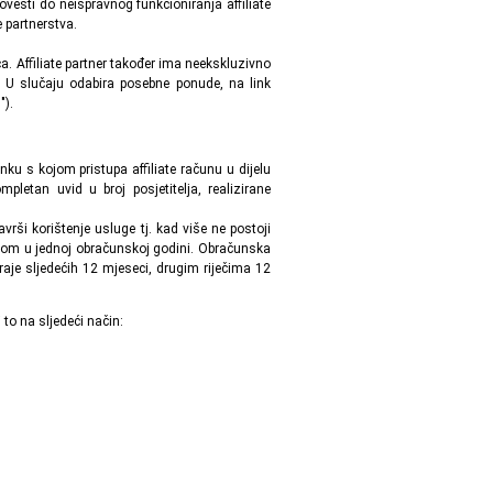
ovesti do neispravnog funkcioniranja affiliate
 partnerstva.
nica. Affiliate partner također ima neekskluzivno
 U slučaju odabira posebne ponude, na link
").
inku s kojom pristupa affiliate računu u dijelu
letan uvid u broj posjetitelja, realizirane
završi korištenje usluge tj. kad više ne postoji
tom u jednoj obračunskoj godini. Obračunska
aje sljedećih 12 mjeseci, drugim riječima 12
 to na sljedeći način: