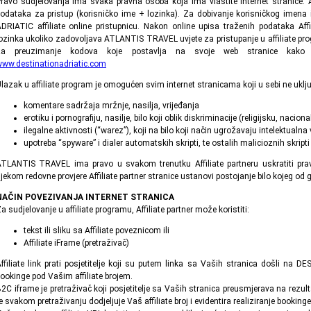
ravo sudjelovanja ima svaka pravna osoba koja ima vlastite internet stranice. Af
odataka za pristup (korisničko ime + lozinka). Za dobivanje korisničkog imena 
DRIATIC affiliate online pristupnicu. Nakon online upisa traženih podataka Affil
ozinka ukoliko zadovoljava ATLANTIS TRAVEL uvjete za pristupanje u affiliate progra
za preuzimanje kodova koje postavlja na svoje web stranice kako bi
ww.destinationadriatic.com
lazak u affiliate program je omogućen svim internet stranicama koji u sebi ne uklj
komentare sadržaja mržnje, nasilja, vrijeđanja
erotiku i pornografiju, nasilje, bilo koji oblik diskriminacije (religijsku, nacion
ilegalne aktivnosti (“warez”), koji na bilo koji način ugrožavaju intelektualna
upotreba “spyware” i dialer automatskih skripti, te ostalih malicioznih skript
TLANTIS TRAVEL ima pravo u svakom trenutku Affiliate partneru uskratiti prav
ijekom redovne provjere Affiliate partner stranice ustanovi postojanje bilo kojeg o
NAČIN POVEZIVANJA INTERNET STRANICA
a sudjelovanje u affiliate programu, Affiliate partner može koristiti:
tekst ili sliku sa Affiliate poveznicom ili
Affiliate iFrame (pretraživač)
ffiliate link prati posjetitelje koji su putem linka sa Vaših stranica došli na 
ookinge pod Vašim affiliate brojem.
2C iframe je pretraživač koji posjetitelje sa Vaših stranica preusmjerava na rez
e svakom pretraživanju dodjeljuje Vaš affiliate broj i evidentira realiziranje booking