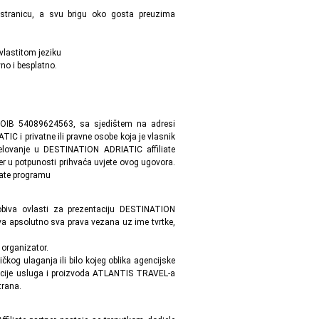
stranicu, a svu brigu oko gosta preuzima
lastitom jeziku
no i besplatno.
 OIB 54089624563, sa sjedištem na adresi
IC i privatne ili pravne osobe koja je vlasnik
jelovanje u DESTINATION ADRIATIC affiliate
tner u potpunosti prihvaća uvjete ovog ugovora.
liate programu
dobiva ovlasti za prezentaciju DESTINATION
 apsolutno sva prava vezana uz ime tvrtke,
 organizator.
čkog ulaganja ili bilo kojeg oblika agencijske
ntacije usluga i proizvoda ATLANTIS TRAVEL-a
trana.