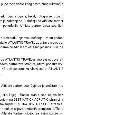
a je do toga došlo zbog nestručnog rukovanja
 logo, slogane, tekst, fotografije, dizajn,
ra je zabranjeno. U slučaju da Affiliate partner
h ponuđenih, Affiliate partner treba podnijeti
 u trenutku njihova unošenja. Svi su podaci
klonjene. ATLANTIS TRAVEL zadržava pravo da,
jenama pojedinih smještajnih jedinica i usluga
ponudu ATLANTIS TRAVEL-a, moraju odgovarati
m partnerove stranice, utvrdi podatke koji
 48 sati po primitku obavijesti ili ATLANTIS
.
ffiliate partner potvrđuje da je pročitao i i u
 bilo kojeg članka ovih Općih Uvjeta bez
ivanjem na DESTINATION ADRIATIC stranici, a
gledavanjem DESTINATION ADRIATIC stranica.
na nakon objave izvršenih promjena, Affiliate
Affiliate Partner složio sa svim izvršenim