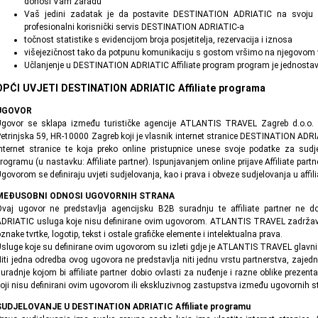
donosi Vam zaradu
Vaš jedini zadatak je da postavite DESTINATION ADRIATIC na svoju 
profesionalni korisnički servis DESTINATION ADRIATIC-a
točnost statistike s evidencijom broja posjetitelja, rezervacija i iznosa
višejezičnost tako da potpunu komunikaciju s gostom vršimo na njegovom v
Učlanjenje u DESTINATION ADRIATIC Affiliate program program je jednostav
OPĆI UVJETI DESTINATION ADRIATIC Affiliate programa
UGOVOR
Ugovor se sklapa između turističke agencije ATLANTIS TRAVEL Zagreb d.o.o.
etrinjska 59, HR-10000 Zagreb koji je vlasnik internet stranice DESTINATION ADRIAT
nternet stranice te koja preko online pristupnice unese svoje podatke za sud
rogramu (u nastavku: Affiliate partner). Ispunjavanjem online prijave Affiliate par
govorom se definiraju uvjeti sudjelovanja, kao i prava i obveze sudjelovanja u affi
MEĐUSOBNI ODNOSI UGOVORNIH STRANA
vaj ugovor ne predstavlja agencijsku B2B suradnju te affiliate partner ne 
DRIATIC usluga koje nisu definirane ovim ugovorom. ATLANTIS TRAVEL zadržava
znake tvrtke, logotip, tekst i ostale grafičke elemente i intelektualna prava.
sluge koje su definirane ovim ugovorom su izleti gdje je ATLANTIS TRAVEL glavni
iti jedna odredba ovog ugovora ne predstavlja niti jednu vrstu partnerstva, zajedni
uradnje kojom bi affiliate partner dobio ovlasti za nuđenje i razne oblike preze
oji nisu definirani ovim ugovorom ili ekskluzivnog zastupstva između ugovornih s
SUDJELOVANJE U DESTINATION ADRIATIC Affiliate programu