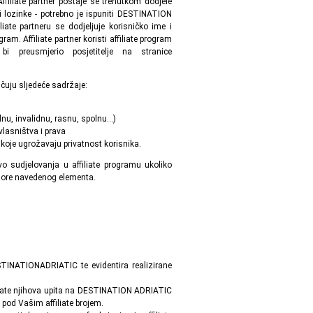
filiate partner postaje se trenutkom dodjele
i lozinke - potrebno je ispuniti DESTINATION
iate partneru se dodjeljuje korisničko ime i
m. Affiliate partner koristi affiliate program
 preusmjerio posjetitelje na stranice
učuju sljedeće sadržaje:
alnu, invalidnu, rasnu, spolnu...)
 vlasništva i prava
i koje ugrožavaju privatnost korisnika.
o sudjelovanja u affiliate programu ukoliko
d gore navedenog elementa.
DESTINATIONADRIATIC te evidentira realizirane
ultate njihova upita na DESTINATION ADRIATIC
e pod Vašim affiliate brojem.