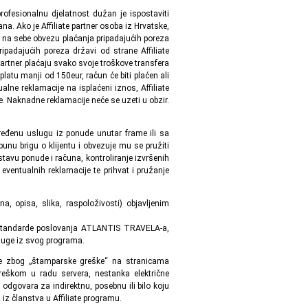
profesionalnu djelatnost dužan je ispostaviti
a. Ako je Affiliate partner osoba iz Hrvatske,
 na sebe obvezu plaćanja pripadajućih poreza
adajućih poreza državi od strane Affiliate
artner plaćaju svako svoje troškove transfera
platu manji od 150eur, račun će biti plaćen ali
lne reklamacije na isplaćeni iznos, Affiliate
. Naknadne reklamacije neće se uzeti u obzir.
dređenu uslugu iz ponude unutar frame ili sa
 brigu o klijentu i obvezuje mu se pružiti
tavu ponude i računa, kontroliranje izvršenih
e eventualnih reklamacije te prihvat i pružanje
a, opisa, slika, raspoloživosti) objavljenim
ao standarde poslovanja ATLANTIS TRAVELA-a,
luge iz svog programa.
le zbog „štamparske greške“ na stranicama
eškom u radu servera, nestanka električne
dgovara za indirektnu, posebnu ili bilo koju
 iz članstva u Affiliate programu.