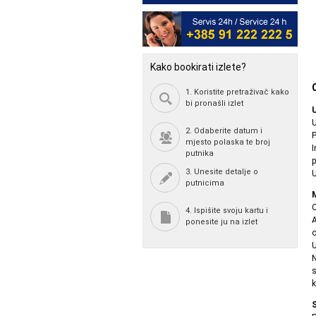
Kako bookirati izlete?
1. Koristite pretraživač kako
bi pronašli izlet
2. Odaberite datum i
P
mjesto polaska te broj
I
putnika
p
3. Unesite detalje o
U
putnicima
O
4. Ispišite svoju kartu i
A
ponesite ju na izlet
o
U
N
s
k