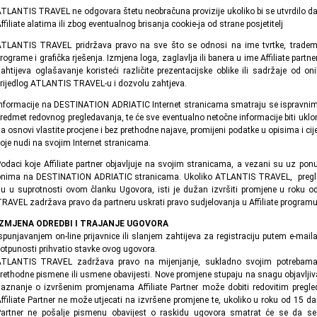
TLANTIS TRAVEL ne odgovara štetu neobračuna provizije ukoliko bi se utvrdilo d
ffiliate alatima ili zbog eventualnog brisanja cookie-ja od strane posjetitelj
TLANTIS TRAVEL pridržava pravo na sve što se odnosi na ime tvrtke, trademark,
rograme i grafička rješenja. Izmjena loga, zaglavlja ili banera u ime Affiliate partne
ahtijeva oglašavanje koristeći različite prezentacijske oblike ili sadržaje od oni
rijedlog ATLANTIS TRAVEL-u i dozvolu zahtjeva.
nformacije na DESTINATION ADRIATIC Internet stranicama smatraju se ispravnima
redmet redovnog pregledavanja, te će sve eventualno netočne informacije biti u
a osnovi vlastite procjene i bez prethodne najave, promijeni podatke u opisima i ci
oje nudi na svojim Internet stranicama.
odaci koje Affiliate partner objavljuje na svojim stranicama, a vezani su uz 
nima na DESTINATION ADRIATIC stranicama. Ukoliko ATLANTIS TRAVEL, pregledo
u u suprotnosti ovom članku Ugovora, isti je dužan izvršiti promjene u roku od
RAVEL zadržava pravo da partneru uskrati pravo sudjelovanja u Affiliate programu
IZMJENA ODREDBI I TRAJANJE UGOVORA
spunjavanjem on-line prijavnice ili slanjem zahtijeva za registraciju putem e-maila A
otpunosti prihvatio stavke ovog ugovora.
ATLANTIS TRAVEL zadržava pravo na mijenjanje, sukladno svojim potrebama,
rethodne pismene ili usmene obavijesti. Nove promjene stupaju na snagu objavlj
aznanje o izvršenim promjenama Affiliate Partner može dobiti redovitim pre
ffiliate Partner ne može utjecati na izvršene promjene te, ukoliko u roku od 15 da
artner ne pošalje pismenu obavijest o raskidu ugovora smatrat će se da se 