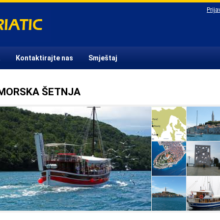
Prija
a
Kontaktirajte nas
Smještaj
MORSKA ŠETNJA