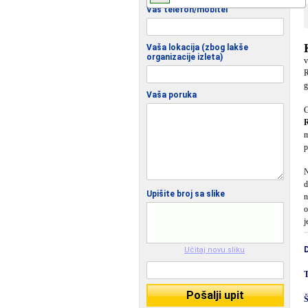
Vaš telefon/mobitel
Vaša lokacija (zbog lakše
organizacije izleta)
v
R
g
Vaša poruka
G
R
m
p
N
d
Upišite broj sa slike
n
o
j
Učitaj novu sliku
T
Pošalji upit
Š