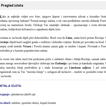
Pregled izleta
K
ako je najbolje vidjeti srce Istre, njegove ljepote i istovremeno uživati u kristalno čist
odama sjevernog Jadrana? Postoji mnogo načina, a mi vam predlažemo morski obilazak Pore
ovinj na starinskom brodu. Očekuje Vas zanimljiv obilazak – upoznavanje s ovim drevn
radom, kolijevkom kršćanstva u zapadnom dijelu Istre.
ostima se na brodu dijeli piće dobrodošlice. Brod vozi do
Lima
, zatim kreće prema Rovinju.
ovinju
slijedi kraći razgled grada s vodičem i slobodno vrijeme. Ručak pri povratku na brod.
anjoj uvali između
Vrsara
i Poreča imamo pauzu gdje se možete i kupati. Povratak u Por
redviđen je u kasnim popodnevnim satima.
a ovom ćete izletu moći čuti prekrasnu priču o zaštitnici ribara i žitelja Rovinja, saznati zašto
anas mnoge novorođene djevojčice dobivaju ime
Eufemija
i po čemu je katedrala originalna.
ašoj morskoj šetnji predviđeno je i malo krstarenje po
Limskom zaljevu
. I još nešt
rganizirali smo za Vas “morsku šetnju” s uslugom all inclusive – možete se poslužiti svime š
e na brodu.
DETALJI IZLETA:
rajanje:
cjelodnevni izlet/8 sati
to obući:
udobnu, sportsku obuću, kupaći kostim