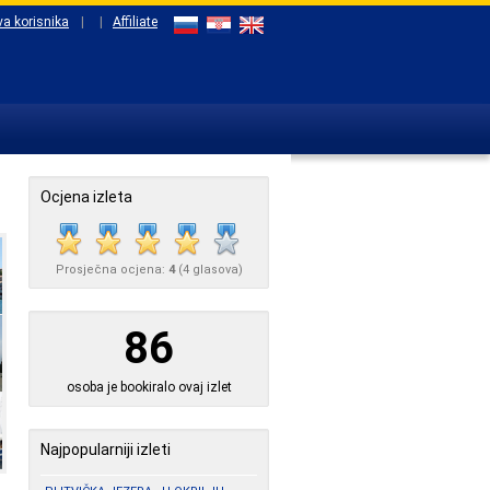
va korisnika
|
|
Affiliate
Ocjena izleta
Prosječna ocjena:
4
(
4
glasova)
86
osoba je bookiralo ovaj izlet
Najpopularniji izleti