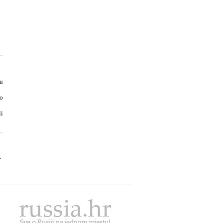
u
ko
i
.