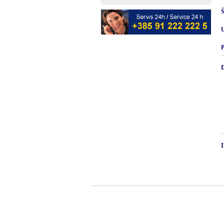
Š
U
P