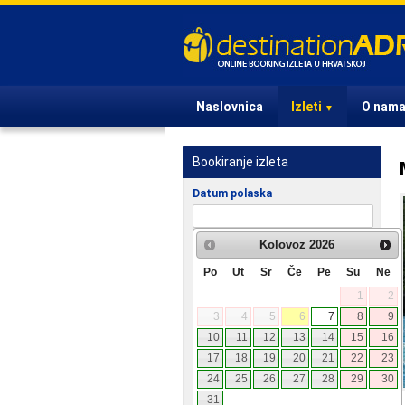
Naslovnica
Izleti
O nam
▼
Bookiranje izleta
Datum polaska
Putnici
Kolovoz
2026
Odrasli
Po
Ut
Sr
Če
Pe
Su
Ne
1
2
Djeca
3
4
5
6
7
8
9
Bebe
10
11
12
13
14
15
16
17
18
19
20
21
22
23
Vaša e-mail adresa
24
25
26
27
28
29
30
31