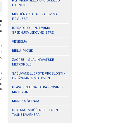
PLITVIČKA JEZERA - U OKRILJU
LJEPOTE
MISTIČNA ISTRA – VALOVIMA
POVIJESTI
im
č-
ISTRATOUR – PUTEVIMA
im
SREDNJOVJEKOVNE ISTRE
VENECIJA
 U
RIBLJI PIKNIK
 U
eč
ZAGREB – SJAJ HRVATSKE
METROPOLE
 i
SAČUVANE LJEPOTE PROŠLOSTI -
 U
GROŽNJAN & MOTOVUN
o:
PLAVO - ZELENA ISTRA - ROVINJ -
to
MOTOVUN
MORSKA ŠETNJA
OPATIJA - MOŠĆENICE - LABIN –
TAJNE KVARNERA