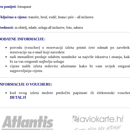
to ponijeti:
fotoaparat
ključeno u cijenu:
transfer, brod, vodič, hrana i piće – all inclusive.
rednosti:
za obitelj, mlade, usluga all inclusive, foto, zabava
DODATNE INFORMACIJE:
potvrdu (voucher) o rezervaciji izleta primit ćete odmah po završetk
rezervacije na e-mail koji navedete
naši menadžeri prodaje odabiru suradnike sa najviše iskustva i znanja, ka
bi za vas osigurali najbolju uslugu
cijene naših izleta redovito ažuriramo kako bi vam uvijek osigural
najpovoljniju cijenu
INFORMACIJE O VOUCHERU:
kod ovog izleta možete predočiti papirnati ili elektronski voucher
DETALJI