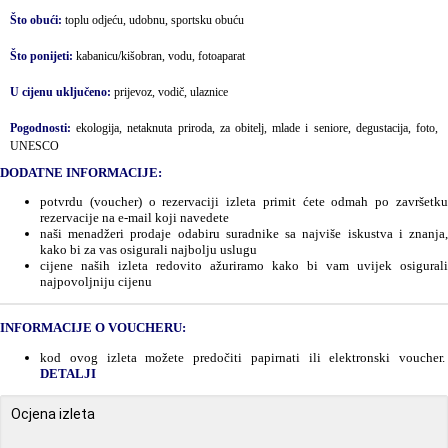
Što obući:
toplu odjeću, udobnu, sportsku obuću
Što ponijeti:
kabanicu/kišobran, vodu, fotoaparat
U cijenu uključeno:
prijevoz, vodič, ulaznice
Pogodnosti:
ekologija, netaknuta priroda, za obitelj, mlade i seniore, degustacija, foto,
UNESCO
DODATNE INFORMACIJE:
potvrdu (voucher) o rezervaciji izleta primit ćete odmah po završetku
rezervacije na e-mail koji navedete
naši menadžeri prodaje odabiru suradnike sa najviše iskustva i znanja,
kako bi za vas osigurali najbolju uslugu
cijene naših izleta redovito ažuriramo kako bi vam uvijek osigurali
najpovoljniju cijenu
INFORMACIJE O VOUCHERU:
kod ovog izleta možete predočiti papirnati ili elektronski voucher.
DETALJI
Ocjena izleta