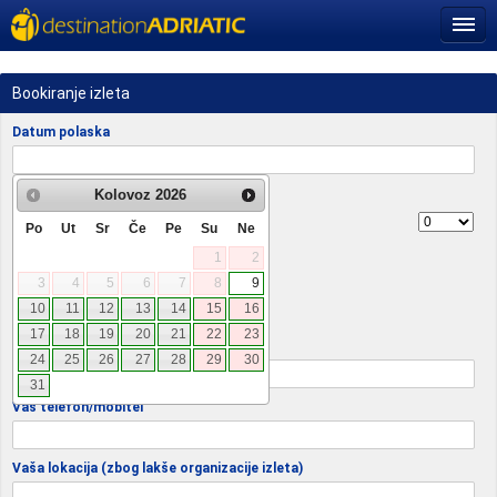
Bookiranje izleta
Datum polaska
Putnici
Kolovoz
2026
Odrasli
Po
Ut
Sr
Če
Pe
Su
Ne
1
2
Djeca
3
4
5
6
7
8
9
Bebe
10
11
12
13
14
15
16
17
18
19
20
21
22
23
Vaša e-mail adresa
24
25
26
27
28
29
30
31
Vaš telefon/mobitel
Vaša lokacija (zbog lakše organizacije izleta)