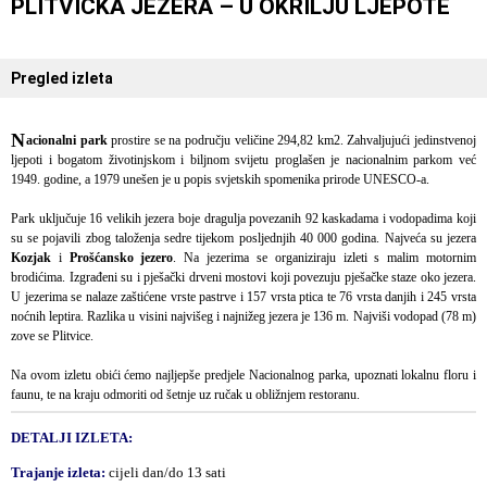
PLITVIČKA JEZERA – U OKRILJU LJEPOTE
Pregled izleta
N
acionalni park
prostire se na području veličine 294,82 km2. Zahvaljujući jedinstvenoj
ljepoti i bogatom životinjskom i biljnom svijetu proglašen je nacionalnim parkom već
1949. godine, a 1979 unešen je u popis svjetskih spomenika prirode UNESCO-a.
Park uključuje 16 velikih jezera boje dragulja povezanih 92 kaskadama i vodopadima koji
su se pojavili zbog taloženja sedre tijekom posljednjih 40 000 godina. Najveća su jezera
Kozjak
i
Prošćansko jezero
. Na jezerima se organiziraju izleti s malim motornim
brodićima. Izgrađeni su i pješački drveni mostovi koji povezuju pješačke staze oko jezera.
U jezerima se nalaze zaštićene vrste pastrve i 157 vrsta ptica te 76 vrsta danjih i 245 vrsta
noćnih leptira. Razlika u visini najvišeg i najnižeg jezera je 136 m. Najviši vodopad (78 m)
zove se Plitvice.
Na ovom izletu obići ćemo najljepše predjele Nacionalnog parka, upoznati lokalnu floru i
faunu, te na kraju odmoriti od šetnje uz ručak u obližnjem restoranu.
DETALJI IZLETA:
Trajanje izleta:
cijeli dan/do 13 sati