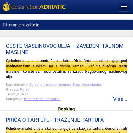
Filtriranje rezultata
CESTE MASLINOVOG ULJA – ZAVEDENI TAJNOM
MASLINE
Cjelodnevni izlet u unutrašnjost Istre. Obići ćemo maslinike gdje pod
mediteranskim suncem, na surovom kamenu, već tisućljećima rastu
masline i koriste se, među ostalim, za izradu blagotvornog maslinovog
ulja.
Karakteristike:
Za obitelj, mlade i seniore
,
Foto
,
Degustacija
Gradovi:
Poreč
Trajanje : 6 sati
Više...
Kategorija:
Izleti iz Istre – tematski
Booking
PRIČA O TARTUFU - TRAŽENJE TARTUFA
Poludnevni izlet u istarsku šumu gdje će skupljači tartufa demonstrirati