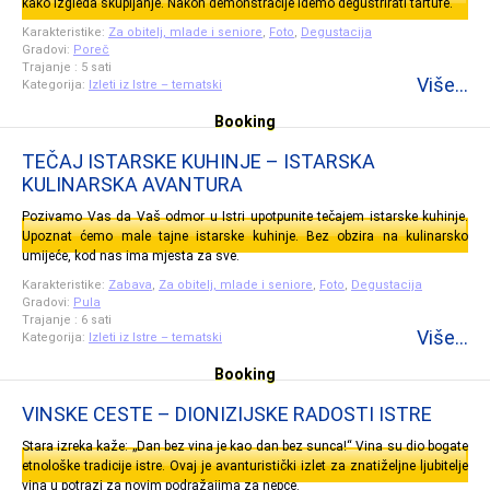
kako izgleda skupljanje. Nakon demonstracije idemo degustrirati tartufe.
Karakteristike:
Za obitelj, mlade i seniore
,
Foto
,
Degustacija
Gradovi:
Poreč
Trajanje : 5 sati
Više...
Kategorija:
Izleti iz Istre – tematski
Booking
TEČAJ ISTARSKE KUHINJE – ISTARSKA
KULINARSKA AVANTURA
Pozivamo Vas da Vaš odmor u Istri upotpunite tečajem istarske kuhinje.
Upoznat ćemo male tajne istarske kuhinje. Bez obzira na kulinarsko
umijeće, kod nas ima mjesta za sve.
Karakteristike:
Zabava
,
Za obitelj, mlade i seniore
,
Foto
,
Degustacija
Gradovi:
Pula
Trajanje : 6 sati
Više...
Kategorija:
Izleti iz Istre – tematski
Booking
VINSKE CESTE – DIONIZIJSKE RADOSTI ISTRE
Stara izreka kaže: „Dan bez vina je kao dan bez sunca!“ Vina su dio bogate
etnološke tradicije istre. Ovaj je avanturistički izlet za znatiželjne ljubitelje
vina u potrazi za novim podražajima za nepce.