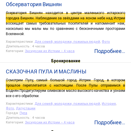
Обсерватория Вишнян
бсерватория Вишнян находится в центре маленького истарского
городка Вишнян. Наблюдение за звёздами на ясном небе над Истрии
восхищает самых требовательных посетителей и напоминает нам,
насколько мы малы мы по сравнению с бесконечными просторами
Вселенной.
Характеристики:
Для семей, молодежи, пожилых людей
,
Фото
Длительность : 4 часов
Подробнее...
Категория:
Экскурсии из Истрии – 4 часа
Бронирование
СКАЗОЧНАЯ ПУЛА И МАСЛИНЫ
Осмотрим Пулу, самый большой город Истрии. Город, в котором
прошлое переплетается с настоящим. После Пулы отправимся в
Воднян.Продегустируем оливковое масло высокого качества и узнаем
все о его обработки.
Характеристики:
Для семей, молодежи, пожилых людей
,
История
,
Фото
,
Дегустации
Города:
Пула
Длительность : 4 часов
Подробнее...
Категория:
Экскурсии из Истрии – 4 часа