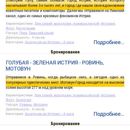
Осмотрим Пулу, самый большой город Истрии, история которого
насчитывает более 3-х тысяч лет, и город где нашли свое вдохновение
известные писатели и композиторы. Далее мы отправимся на Лимский
канал, один из самых красивых феноменов Истрии.
Характеристики:
Для семей, молодежи, пожилых людей
,
История
,
Фото
,
Дегустации
Города:
Пула
,
Лимский канал
Длительность : 4 часов
Подробнее...
Категория:
Экскурсии из Истрии – 4 часа
Бронирование
ГОЛУБАЯ - ЗЕЛЕНАЯ ИСТРИЯ - РОВИНЬ,
МОТОВУН
Отправимся в Ровинь, когда рыбацкое село, а сегодня одно из
популярных туристических мест. Мотовун-Город находится на высоком
холме высотой 277 м над уровнем моря.
Характеристики:
Для семей, молодежи, пожилых людей
,
История
,
Фото
,
Экология
Города:
Ровинь
,
Мотовун
Длительность : 4 часов
Подробнее...
Категория:
Экскурсии из Истрии – 4 часа
Бронирование