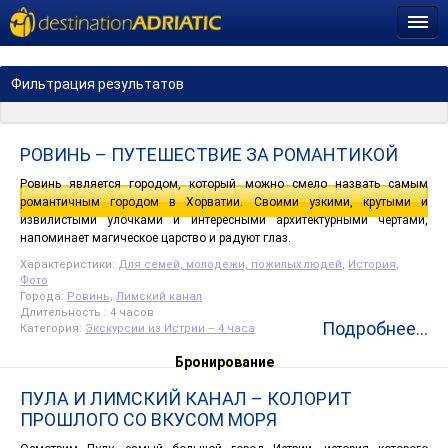
Фильтрация результатов
РОВИНЬ – ПУТЕШЕСТВИЕ ЗА РОМАНТИКОЙ
Ровинь является городом, который можно смело назвать самым
романтичным городом в Хорватии. Своими узкими, крутыми и
извилистыми улочками и интересными архитектурными чертами,
напоминает магическое царство и радуют глаз.
Характеристики:
Для семей, молодежи, пожилых людей
,
История
,
Фото
Города:
Ровинь
,
Лимский канал
Длительность : 4 часов
Подробнее...
Категория:
Экскурсии из Истрии – 4 часа
Бронирование
ПУЛА И ЛИМСКИЙ КАНАЛ – КОЛОРИТ
ПРОШЛОГО СО ВКУСОМ МОРЯ