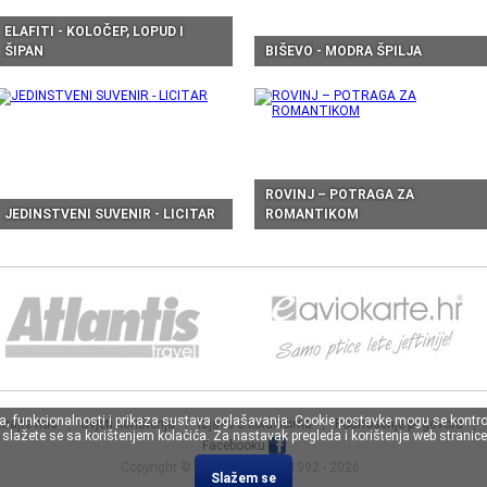
ELAFITI - KOLOČEP, LOPUD I
ŠIPAN
BIŠEVO - MODRA ŠPILJA
ROVINJ – POTRAGA ZA
JEDINSTVENI SUVENIR - LICITAR
ROMANTIKOM
va, funkcionalnosti i prikaza sustava oglašavanja. Cookie postavke mogu se kontro
irajte nas
|
Uvjeti korištenja
|
Izjava o kolačićima
|
Podnošenje prigovora
|
lažete se sa korištenjem kolačića. Za nastavak pregleda i korištenja web stranice 
Facebooku
Copyright ©
Atlantis Travel
, 1992 - 2026 .
Slažem se