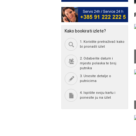
Kako bookirati izlete?
1. Koristite pretraživač kako
bi pronašli izlet
2. Odaberite datum i
mjesto polaska te broj
putnika
3. Unesite detalje o
putnicima
4. Ispišite svoju kartu i
ponesite ju na izlet