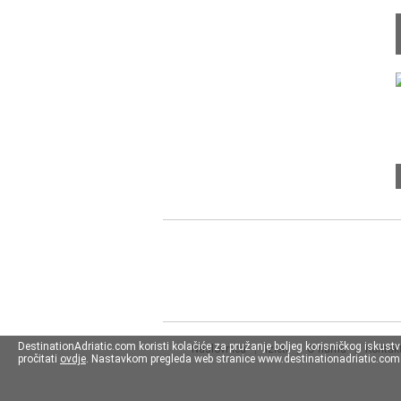
DestinationAdriatic.com koristi kolačiće za pružanje boljeg korisničkog iskust
Naslovnica
|
Izleti
|
O nama
|
Kontakt
pročitati
ovdje
. Nastavkom pregleda web stranice www.destinationadriatic.com s