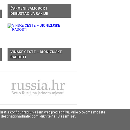
ČAROBNI SAMOBOR I
DEGUSTACIJA RAKIJE
VINSKE CESTE – DIONIZIJSKE
RADOSTI
lirati i konfigurirati u vašem web pregledniku. Više o ovome možete
Predugovorne informacije
|
Pratite nas na
destinationadriatic.com kliknite na "Slažem se".