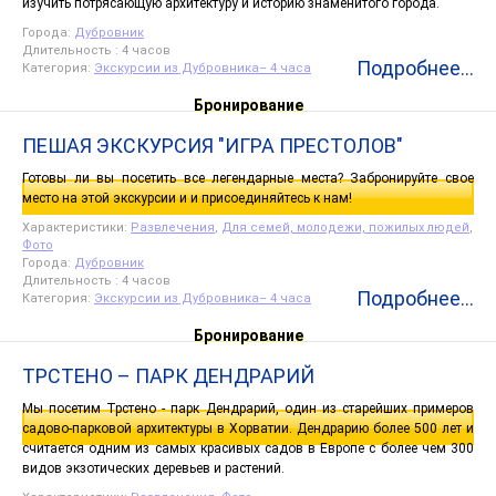
изучить потрясающую архитектуру и историю знаменитого города.
Города:
Дубровник‎
Длительность : 4 часов
Подробнее...
Категория:
Экскурсии из Дубровника– 4 часа
Бронирование
ПЕШАЯ ЭКСКУРСИЯ "ИГРА ПРЕСТОЛОВ"
Готовы ли вы посетить все легендарные места? Забронируйте свое
место на этой экскурсии и и присоединяйтесь к нам!
Характеристики:
Развлечения
,
Для семей, молодежи, пожилых людей
,
Фото
Города:
Дубровник‎
Длительность : 4 часов
Подробнее...
Категория:
Экскурсии из Дубровника– 4 часа
Бронирование
ТРСТЕНО – ПАРК ДЕНДРАРИЙ
Мы посетим Трстено - парк Дендрарий, один из старейших примеров
садово-парковой архитектуры в Хорватии. Дендрарию более 500 лет и
считается одним из самых красивых садов в Европе с более чем 300
видов экзотических деревьев и растений.