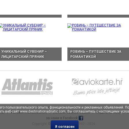
УНИКАЛЬНЫЙ СУВЕНИР –
РОВИНЬ – ПУТЕШЕСТВИЕ ЗА
ЛИЦИТАРСКИЙ ПРЯНИК
РОМАНТИКОЙ
учшего пользовательского опыта, функциональности и рекламных объявлений. 
ть веб-сайт www.destinationadriatic.com, Вы соглашаетесь с настоящими усл
кты
|
Условия пользования
|
Использование Cookie
|
Подать жалобу
|
П
за нами в Facebook
Copyright ©
Atlantis Travel
, 1992 - 2026 .
Я согласен