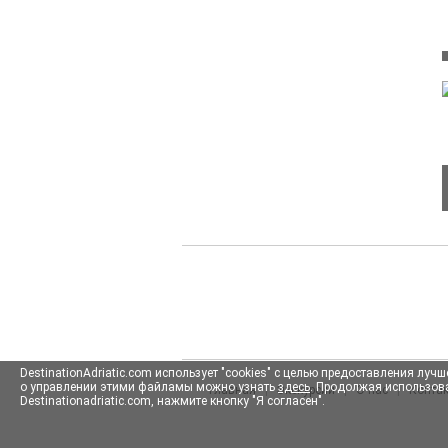
DestinationAdriatic.com использует "cookies" с целью предоставления л
о управлении этими файламы можно узнать
здесь
. Продолжая использова
Главная
|
Экскурсии
|
О нас
|
Конта
Destinationadriatic.com, нажмите кнопку "Я согласен".