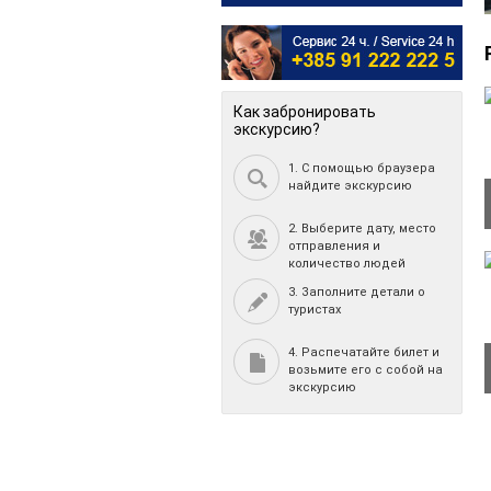
Как забронировать
экскурсию?
1. С помощью браузера
найдите экскурсию
2. Выберите дату, место
отправления и
количество людей
3. Заполните детали о
туристах
4. Распечатайте билет и
возьмите его с собой на
экскурсию