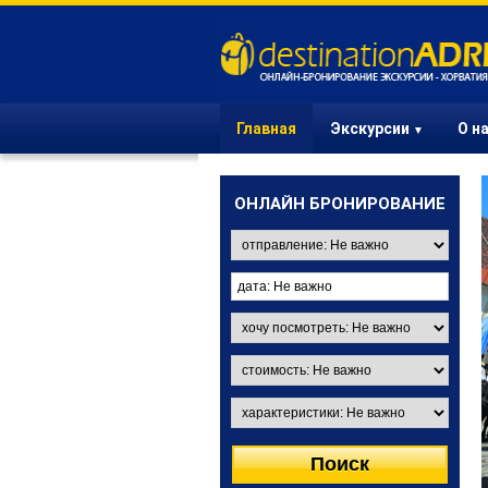
Главная
Экскурсии
О н
▼
ОНЛАЙН БРОНИРОВАНИЕ
ЭКСКУРСИИ ИЗ
ЗАГРЕБА
Вы в Загребе? Выберите
одну из интересных
экскурсий и порадуйте
своих друзей и деловых
партнеров.