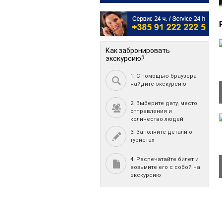
Как забронировать
экскурсию?
1. С помощью браузера
найдите экскурсию
2. Выберите дату, место
отправления и
количество людей
3. Заполните детали о
туристах
4. Распечатайте билет и
возьмите его с собой на
экскурсию