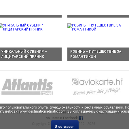
УНИКАЛЬНЫЙ СУВЕНИР –
РОВИНЬ – ПУТЕШЕСТВИЕ ЗА
ЛИЦИТАРСКИЙ ПРЯНИК
РОМАНТИКОЙ
учшего пользовательского опыта, функциональности и рекламных объявлений. 
ть веб-сайт www.destinationadriatic.com, Вы соглашаетесь с настоящими усл
кты
|
Условия пользования
|
Использование Cookie
|
Подать жалобу
|
П
за нами в Facebook
Copyright ©
Atlantis Travel
, 1992 - 2026 .
Я согласен