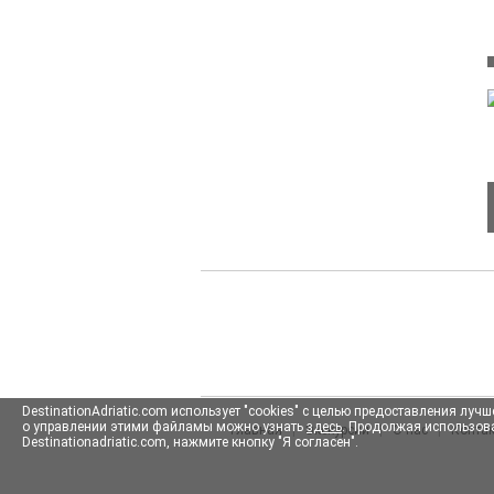
DestinationAdriatic.com использует "cookies" с целью предоставления л
о управлении этими файламы можно узнать
здесь
. Продолжая использова
Главная
|
Экскурсии
|
О нас
|
Конта
Destinationadriatic.com, нажмите кнопку "Я согласен".