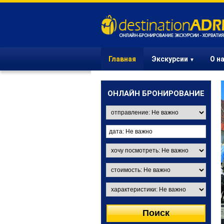
Главная
Экскурсии
О н
▼
ОНЛАЙН БРОНИРОВАНИЕ
ЭКСКУРСИИ ИЗ
ЗАГРЕБА
Вы в Загребе? Выберите
одну из интересных
экскурсий и порадуйте
своих друзей и деловых
партнеров.