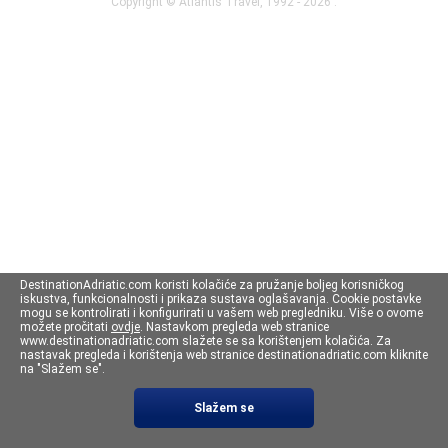
Copyright ©
Atlantis Travel
, 1992 - 2026 .
DestinationAdriatic.com koristi kolačiće za pružanje boljeg korisničkog
iskustva, funkcionalnosti i prikaza sustava oglašavanja. Cookie postavke
mogu se kontrolirati i konfigurirati u vašem web pregledniku. Više o ovome
možete pročitati
ovdje
. Nastavkom pregleda web stranice
www.destinationadriatic.com slažete se sa korištenjem kolačića. Za
nastavak pregleda i korištenja web stranice destinationadriatic.com kliknite
na "Slažem se".
Slažem se