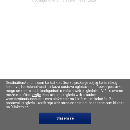
Copyright ©
Atlantis Travel
, 1992 - 2026 .
DestinationAdriatic.com koristi kolačiće za pružanje boljeg korisničkog
iskustva, funkcionalnosti i prikaza sustava oglašavanja. Cookie postavke
mogu se kontrolirati i konfigurirati u vašem web pregledniku. Više o ovome
možete pročitati
ovdje
. Nastavkom pregleda web stranice
www.destinationadriatic.com slažete se sa korištenjem kolačića. Za
nastavak pregleda i korištenja web stranice destinationadriatic.com kliknite
na "Slažem se".
Slažem se