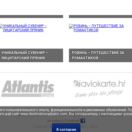
УНИКАЛЬНЫЙ СУВЕНИР –
РОВИНЬ – ПУТЕШЕСТВИЕ ЗА
ЛИЦИТАРСКИЙ ПРЯНИК
РОМАНТИКОЙ
учшего пользовательского опыта, функциональности и рекламных объявлений. 
ть веб-сайт www.destinationadriatic.com, Вы соглашаетесь с настоящими усл
кты
|
Условия пользования
|
Использование Cookie
|
Подать жалобу
|
П
за нами в Facebook
Copyright ©
Atlantis Travel
, 1992 - 2026 .
Я согласен