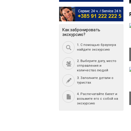
Как забронировать
экскурсию?
1. С помощью браузера
найдите экскурсию
2. Выберите дату, место
отправления и
количество людей
3. Заполните детали о
туристах
4. Распечатайте билет и
возьмите его с собой на
экскурсию