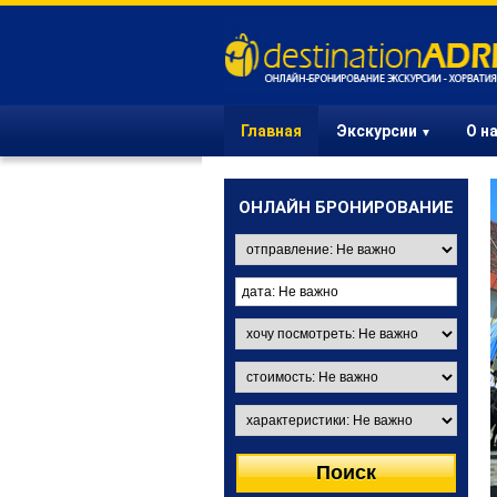
Главная
Экскурсии
О н
▼
ОНЛАЙН БРОНИРОВАНИЕ
ЭКСКУРСИИ ИЗ
ЗАГРЕБА
Вы в Загребе? Выберите
одну из интересных
экскурсий и порадуйте
своих друзей и деловых
партнеров.