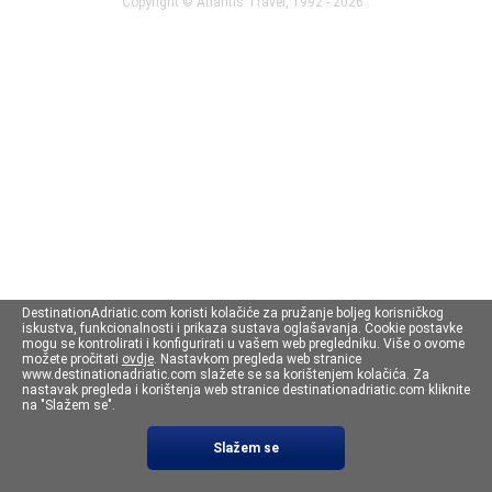
Copyright ©
Atlantis Travel
, 1992 - 2026 .
DestinationAdriatic.com koristi kolačiće za pružanje boljeg korisničkog
iskustva, funkcionalnosti i prikaza sustava oglašavanja. Cookie postavke
mogu se kontrolirati i konfigurirati u vašem web pregledniku. Više o ovome
možete pročitati
ovdje
. Nastavkom pregleda web stranice
www.destinationadriatic.com slažete se sa korištenjem kolačića. Za
nastavak pregleda i korištenja web stranice destinationadriatic.com kliknite
na "Slažem se".
Slažem se