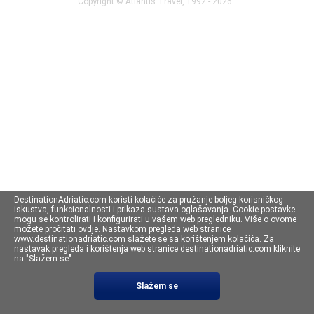
Copyright ©
Atlantis Travel
, 1992 - 2026 .
DestinationAdriatic.com koristi kolačiće za pružanje boljeg korisničkog
iskustva, funkcionalnosti i prikaza sustava oglašavanja. Cookie postavke
mogu se kontrolirati i konfigurirati u vašem web pregledniku. Više o ovome
možete pročitati
ovdje
. Nastavkom pregleda web stranice
www.destinationadriatic.com slažete se sa korištenjem kolačića. Za
nastavak pregleda i korištenja web stranice destinationadriatic.com kliknite
na "Slažem se".
Slažem se